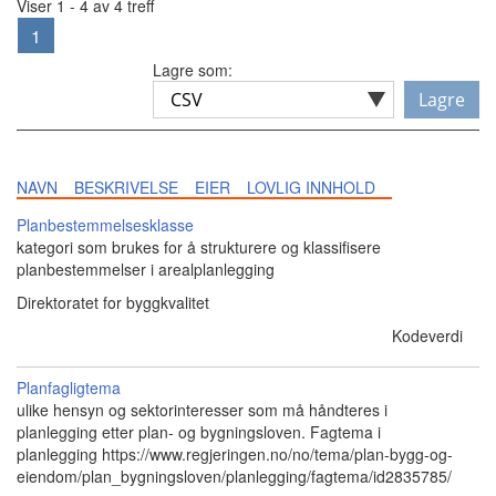
Viser 1 - 4 av 4 treff
1
Lagre som:
Lagre
NAVN
BESKRIVELSE
EIER
LOVLIG INNHOLD
Planbestemmelsesklasse
kategori som brukes for å strukturere og klassifisere
planbestemmelser i arealplanlegging
Direktoratet for byggkvalitet
Kodeverdi
Planfagligtema
ulike hensyn og sektorinteresser som må håndteres i
planlegging etter plan- og bygningsloven. Fagtema i
planlegging https://www.regjeringen.no/no/tema/plan-bygg-og-
eiendom/plan_bygningsloven/planlegging/fagtema/id2835785/