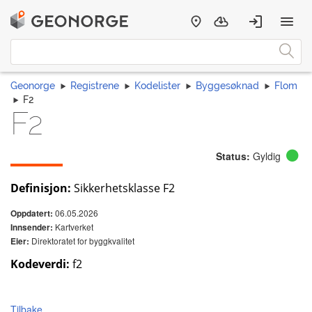
Geonorge
Registrene
Kodelister
Byggesøknad
Flom
F2
F2
Status:
Gyldig
Definisjon:
Sikkerhetsklasse F2
06.05.2026
Oppdatert:
Kartverket
Innsender:
Direktoratet for byggkvalitet
Eier:
Kodeverdi:
f2
Tilbake