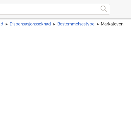
ad
Dispensasjonssøknad
Bestemmelsestype
Markaloven
n