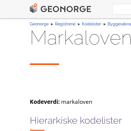
Geonorge
Registrene
Kodelister
Byggesøkn
Markalove
Kodeverdi:
markaloven
Hierarkiske kodelister