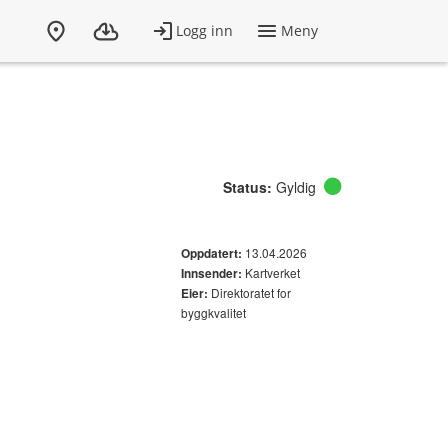
Status:
Gyldig
13.04.2026
Oppdatert:
Kartverket
Innsender:
Direktoratet for
Eier:
byggkvalitet