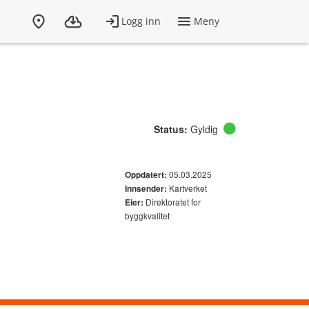
Status:
Gyldig
05.03.2025
Oppdatert:
Kartverket
Innsender:
Direktoratet for
Eier:
byggkvalitet