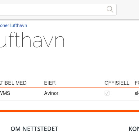
oner lufthavn
ufthavn
TIBEL MED
EIER
OFFISIELL
F
WMS
Avinor
sl