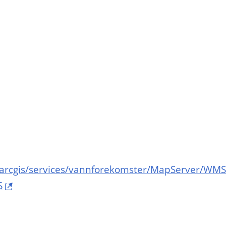
no/arcgis/services/vannforekomster/MapServer/WMS
S