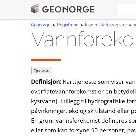
Geonorge
Registrene
Inspire statusregister
Vannforek
Tjeneste
Definisjon:
Karttjeneste som viser van
overflatevannforekomst er en betydelig
kystvann). I tillegg til hydrografiske f
påvirkninger, økologisk tilstand eller 
En grunnvannsforekomst defineres so
eller som kan forsyne 50 personer, påv