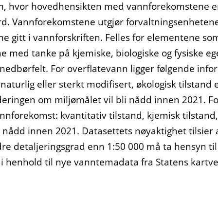
n, hvor hovedhensikten med vannforekomstene er
 fjord. Vannforekomstene utgjør forvaltningsenheten
gitt i vannforskriften. Felles for elementene som
e med tanke på kjemiske, biologiske og fysiske e
nedbørfelt. For overflatevann ligger følgende inf
urlig eller sterkt modifisert, økologisk tilstand e
rderingen om miljømålet vil bli nådd innen 2021. 
nforekomst: kvantitativ tilstand, kjemisk tilstand
i nådd innen 2021. Datasettets nøyaktighet tilsier
e detaljeringsgrad enn 1:50 000 må ta hensyn til
t i henhold til nye vanntemadata fra Statens kartve