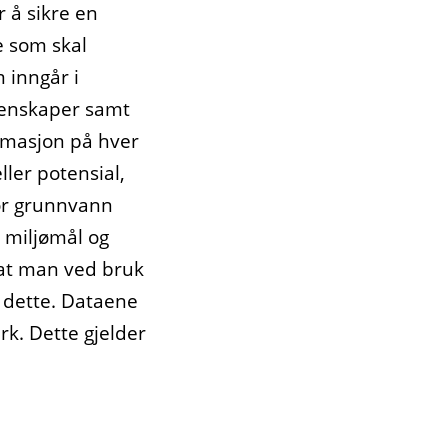
 å sikre en
e som skal
 inngår i
genskaper samt
ormasjon på hver
ller potensial,
For grunnvann
, miljømål og
 at man ved bruk
 dette. Dataene
rk. Dette gjelder