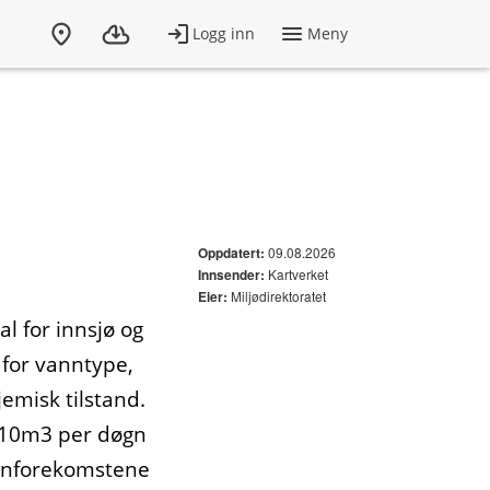
09.08.2026
Oppdatert:
Kartverket
Innsender:
Miljødirektoratet
Eier:
l for innsjø og
r for vanntype,
jemisk tilstand.
 10m3 per døgn
Vannforekomstene