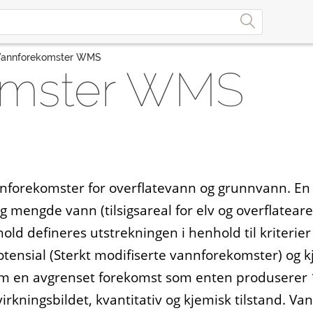
Vannforekomster WMS
omster WMS
nforekomster for overflatevann og grunnvann. En
 mengde vann (tilsigsareal for elv og overflatearea
orhold defineres utstrekningen i henhold til kriterie
potensial (Sterkt modifiserte vannforekomster) og k
m en avgrenset forekomst som enten produserer
irkningsbildet, kvantitativ og kjemisk tilstand. 