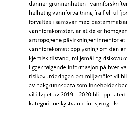
danner grunnenheten i vannforskrifte
helhetlig vannforvaltning fra fjell til
forvaltes i samsvar med bestemmelsene 
vannforekomster, er at de er homogen
antropogene påvirkninger innenfor et 
vannforekomst: opplysning om den er nat
kjemisk tilstand, miljømål og risikovu
ligger følgende informasjon på hver van
risikovurderingen om miljømålet vil bl
av bakgrunnsdata som inneholder bedr
vil i løpet av 2019 – 2020 bli oppdater
kategoriene kystvann, innsjø og elv.