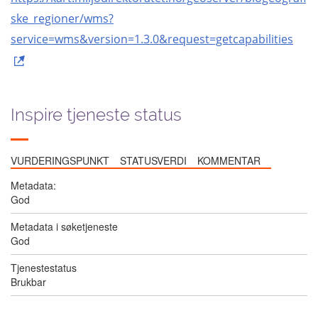
ske_regioner/wms?
service=wms&version=1.3.0&request=getcapabilities
Inspire tjeneste status
VURDERINGSPUNKT
STATUSVERDI
KOMMENTAR
Metadata:
God
Metadata i søketjeneste
God
Tjenestestatus
Brukbar