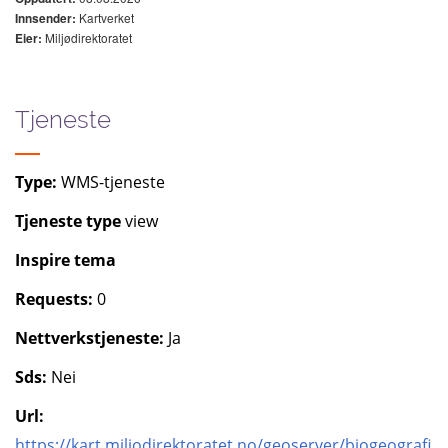
Kartverket
Innsender:
Miljødirektoratet
Eier:
Tjeneste
Type:
WMS-tjeneste
Tjeneste type
view
Inspire tema
Requests:
0
Nettverkstjeneste:
Ja
Sds:
Nei
Url:
https://kart.miljodirektoratet.no/geoserver/biogeografi