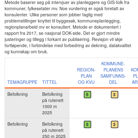
Metode baserer seg på intervjuer av planleggere og GIS-folk fra
kommuner, fylkesetater mv. Noe vurdering er også foretatt av
konsulenter. Ulike personer som jobber faglig med
problemstillinger knyttet til byggesak, kommuneplanlegging,
regionplanarbeid mv er konsultert. Metode er dokumentert i
rapport fra 2017, se nasjonal DOK-side. Det er gjort mindre
justeringer og tillegg i forkant av publisering. Revisjon vil skje
fortløpende, i forbindelse med forbedring av dekning, datakvalitet
og kunnskap om bruk.
KOMMUNE-
REGION-
PLANENS
KO
PLAN
SAMFUNNS-
P
TEMAGRUPPE
TITTEL
OG KVU
DEL
AR
Befolkning
Befolkning
5
3
på rutenett
1000 m
2025
Befolkning
Befolkning
5
3
på rutenett
250 m 2025