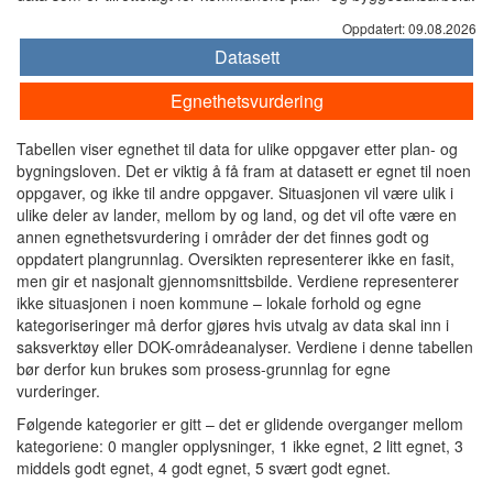
Oppdatert: 09.08.2026
Datasett
Egnethetsvurdering
Tabellen viser egnethet til data for ulike oppgaver etter plan- og
bygningsloven. Det er viktig å få fram at datasett er egnet til noen
oppgaver, og ikke til andre oppgaver. Situasjonen vil være ulik i
ulike deler av lander, mellom by og land, og det vil ofte være en
annen egnethetsvurdering i områder der det finnes godt og
oppdatert plangrunnlag. Oversikten representerer ikke en fasit,
men gir et nasjonalt gjennomsnittsbilde. Verdiene representerer
ikke situasjonen i noen kommune – lokale forhold og egne
kategoriseringer må derfor gjøres hvis utvalg av data skal inn i
saksverktøy eller DOK-områdeanalyser. Verdiene i denne tabellen
bør derfor kun brukes som prosess-grunnlag for egne
vurderinger.
Følgende kategorier er gitt – det er glidende overganger mellom
kategoriene: 0 mangler opplysninger, 1 ikke egnet, 2 litt egnet, 3
middels godt egnet, 4 godt egnet, 5 svært godt egnet.