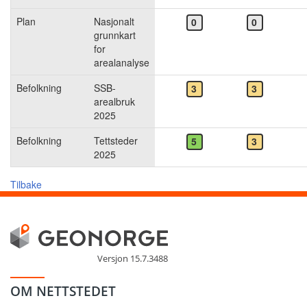
Plan
Nasjonalt
0
0
grunnkart
for
arealanalyse
Befolkning
SSB-
3
3
arealbruk
2025
Befolkning
Tettsteder
5
3
2025
Tilbake