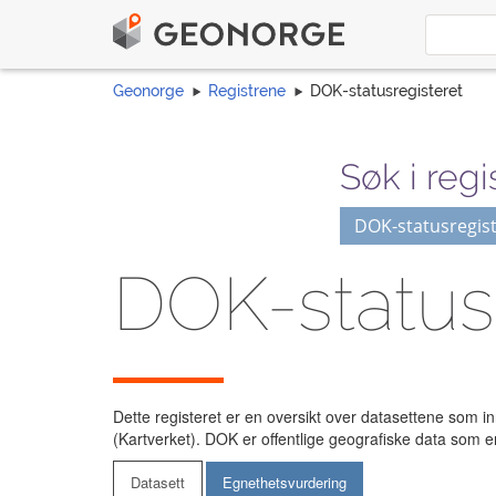
Geonorge
Registrene
DOK-statusregisteret
Søk i regi
DOK-statusregist
DOK-statusr
Dette registeret er en oversikt over datasettene som i
(Kartverket). DOK er offentlige geografiske data som e
Datasett
Egnethetsvurdering