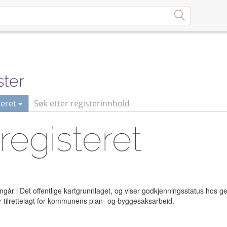
ster
eret
egisteret
nngår i Det offentlige kartgrunnlaget, og viser godkjenningsstatus hos 
r tilrettelagt for kommunens plan- og byggesaksarbeid.