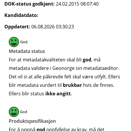
DOK-status godkjent:
24.02.2015 08:07:40
Kandidatdato:
Oppdatert:
06.08.2026 03:30:23
God
Metadata status
For at metadatakvaliteten skal bli
god
, må
metadata validere i Geonorge sin metadataeditor.
Det vil si at alle påkrevde felt skal være utfylt. Ellers
blir metadata vurdert til
brukbar
hvis de finnes.
Ellers blir status
ikke angitt
.
God
Produktspesifikasjon
For å oppnå
god
oppfyllelse av krav, må det