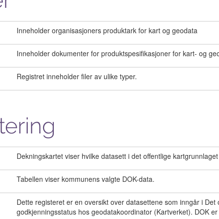
r
Inneholder organisasjoners produktark for kart og geodata
Inneholder dokumenter for produktspesifikasjoner for kart- og ge
Registret inneholder filer av ulike typer.
tering
Dekningskartet viser hvilke datasett i det offentlige kartgrunnla
Tabellen viser kommunens valgte DOK-data.
Dette registeret er en oversikt over datasettene som inngår i Det o
godkjenningsstatus hos geodatakoordinator (Kartverket). DOK er of