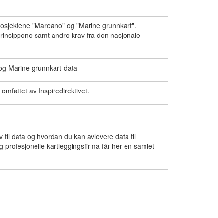
prosjektene "Mareano" og "Marine grunnkart".
-prinsippene samt andre krav fra den nasjonale
 og Marine grunnkart-data
 omfattet av Inspiredirektivet.
 til data og hvordan du kan avlevere data til
 profesjonelle kartleggingsfirma får her en samlet