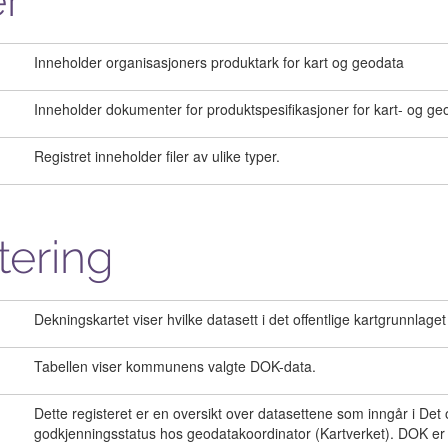
r
Inneholder organisasjoners produktark for kart og geodata
Inneholder dokumenter for produktspesifikasjoner for kart- og ge
Registret inneholder filer av ulike typer.
tering
Dekningskartet viser hvilke datasett i det offentlige kartgrunnla
Tabellen viser kommunens valgte DOK-data.
Dette registeret er en oversikt over datasettene som inngår i Det o
godkjenningsstatus hos geodatakoordinator (Kartverket). DOK er of