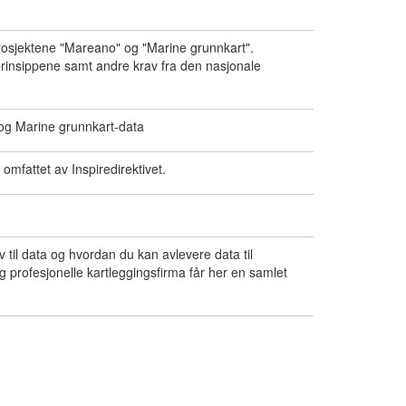
prosjektene "Mareano" og "Marine grunnkart".
-prinsippene samt andre krav fra den nasjonale
 og Marine grunnkart-data
 omfattet av Inspiredirektivet.
 til data og hvordan du kan avlevere data til
 profesjonelle kartleggingsfirma får her en samlet