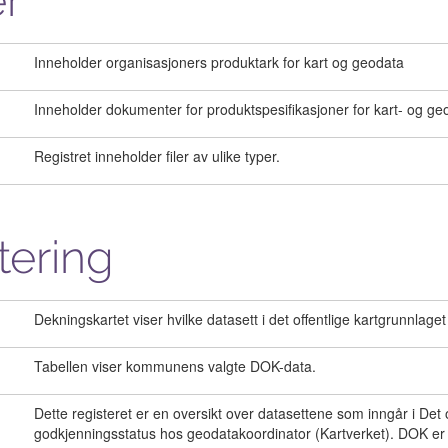
r
Inneholder organisasjoners produktark for kart og geodata
Inneholder dokumenter for produktspesifikasjoner for kart- og ge
Registret inneholder filer av ulike typer.
tering
Dekningskartet viser hvilke datasett i det offentlige kartgrunnla
Tabellen viser kommunens valgte DOK-data.
Dette registeret er en oversikt over datasettene som inngår i Det o
godkjenningsstatus hos geodatakoordinator (Kartverket). DOK er of