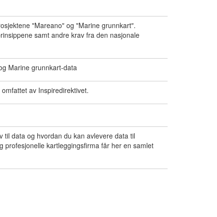
prosjektene "Mareano" og "Marine grunnkart".
-prinsippene samt andre krav fra den nasjonale
 og Marine grunnkart-data
 omfattet av Inspiredirektivet.
 til data og hvordan du kan avlevere data til
 profesjonelle kartleggingsfirma får her en samlet